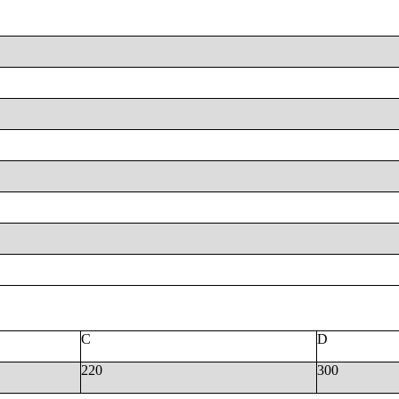
C
D
220
300