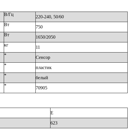
В/Гц
220-240, 50/60
Вт
750
Вт
1650/2050
кг
11
*
Сенсор
*
пластик
*
белый
*
70905
E
623