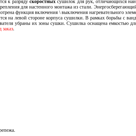
ится к разряду
скоростных
сушилок для рук, отличающихся наи
крепления для настенного монтажа из стали. Энергосберегающи
отрена функция включения \ выключения нагревательного элеме
ится на левой стороне корпуса сушилки. В рамках борьбы с ва
ователя убраны их зоны сушки. Сушилка оснащена емкостью дл
д заказ
.
репежа.