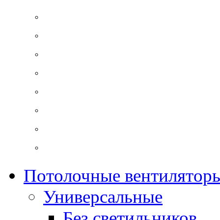
главная
cтатьи
документация
новости
магазины
партнерам
о бренде
ремонт и запчасти
Потолочные вентилятор
Универсальные
Без светильников