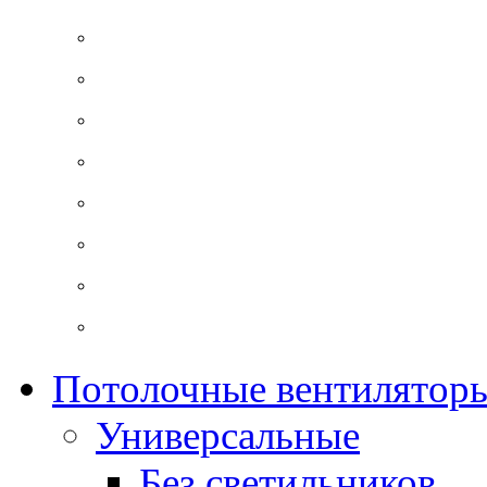
главная
cтатьи
документация
новости
магазины
партнерам
о бренде
ремонт и запчасти
Потолочные вентилятор
Универсальные
Без светильников