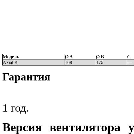
Модель
Ø A
Ø B
C
Axial K
168
176
—
Гарантия
1 год.
Версия вентилятора 